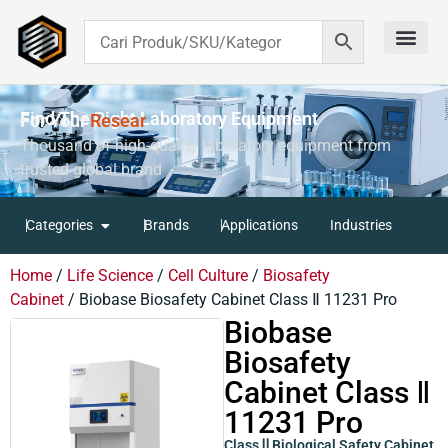
Contact Us
Find The Right Laboratory Equipment
For Your
R
E
S
E
A
R
C
H
Thousand of high-quality laboratory equipment from
trusted global brand
Categories
Brands
Applications
Industries
Home
/
Life Science
/
Cell Culture
/
Biosafety
Cabinet
/ Biobase Biosafety Cabinet Class Ⅱ 11231 Pro
Biobase
Biosafety
Cabinet Class Ⅱ
11231 Pro
Class Ⅱ Biological Safety Cabinet