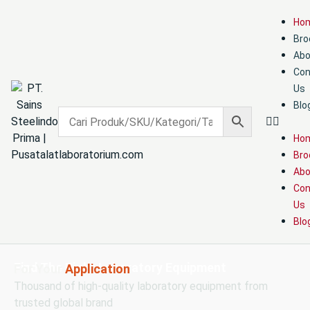
Ho
Bro
Abo
Con
Us
Blo
Ho
Bro
Abo
Con
Us
Blo
Find The Right Laboratory Equipment
For Your
Application
Thousand of high-quality laboratory equipment from
trusted global brand