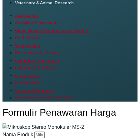
Veterinary & Animal Research
Accessories
Analytical Instrument
Clean Room & Contamination Control
Cold Storage
Consumable
Environmental Testing
Laboratory Equipment
Laboratory Furniture
Life Science
Microbiology
Sample Preparation
Veterinary & Animal Research
Formulir Penawaran Harga
Nama Produk