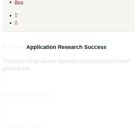
Blog
Find The Right Laboratory Equipment
For Your
Application
Research
Success
Thousand of high-quality laboratory equipment from trusted
global brand
100% Original Product
Official Distributor & Trust Brand
Technical Support
Pre & After Sales Support