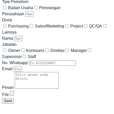
Tipe Pemohon
Badan Usaha
Perorangan
Perusahaan
Divisi
Purchasing
Sales/Marketing
Project
QC/QA
Lainnya
Nama
Jabatan
Owner
Komisaris
Direktur
Manager
Supervisor
Staff
No. Whatsapp
Email
Pesan
File
Send
Email