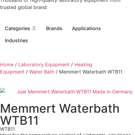
Thousand of high-quality laboratory equipment from
trusted global brand
Categories
Brands
Applications
Industries
Home
/
Laboratory Equipment
/
Heating
Equipment
/
Water Bath
/ Memmert Waterbath WTB11
Memmert Waterbath
WTB11
WTB11