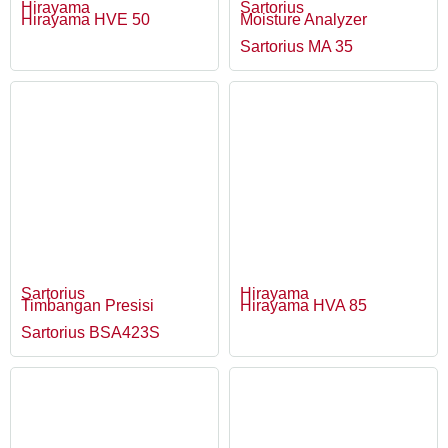
Hirayama
Sartorius
Hirayama HVE 50
Moisture Analyzer
Sartorius MA 35
Sartorius
Hirayama
Timbangan Presisi
Hirayama HVA 85
Sartorius BSA423S