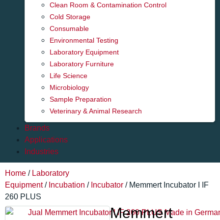
Clean Room & Contamination Control
Cold Storage
Consumable
Environmental Testing
Laboratory Equipment
Laboratory Furniture
Life Science
Microbiology
Sample Preparation
Veterinary & Animal Research
Brands
Applications
Industries
Home
/
Laboratory
Equipment
/
Incubation
/
Incubator
/ Memmert Incubator I IF
260 PLUS
Memmert