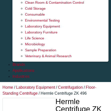
Clean Room & Contamination Control
Cold Storage
Consumable
Environmental Testing
Laboratory Equipment
Laboratory Furniture
Life Science
Microbiology
Sample Preparation
Veterinary & Animal Research
Brands
Applications
Industries
Home
/
Laboratory Equipment
/
Centrifugation
/
Floor-
Standing Centrifuge
/ Hermle Centrifuge ZK 496
Hermle
Centrifuge ZK