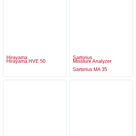
Hirayama
Sartorius
Hirayama HVE 50
Moisture Analyzer
Sartorius MA 35