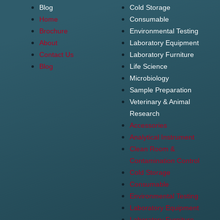
Blog
Cold Storage
Home
Consumable
Brochure
Environmental Testing
About
Laboratory Equipment
Contact Us
Laboratory Furniture
Blog
Life Science
Microbiology
Sample Preparation
Veterinary & Animal
Research
Accessories
Analytical Instrument
Clean Room &
Contamination Control
Cold Storage
Consumable
Environmental Testing
Laboratory Equipment
Laboratory Furniture