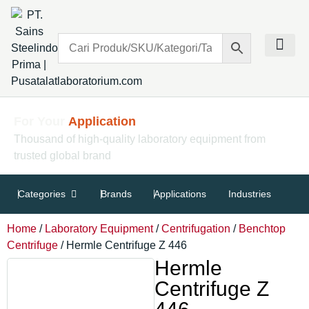
Contact Us
Find The Right Laboratory Equipment
For Your
Application
Thousand of high-quality laboratory equipment from
trusted global brand
Categories
Brands
Applications
Industries
Home
/
Laboratory Equipment
/
Centrifugation
/
Benchtop
Centrifuge
/ Hermle Centrifuge Z 446
Hermle
Centrifuge Z