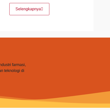
Selengkapnya
ustri farmasi,
 teknologi di