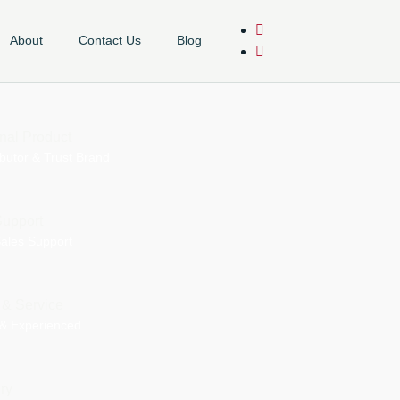
About
Contact Us
Blog
nal Product
ributor & Trust Brand
Support
Sales Support
 & Service
 & Experienced
ry