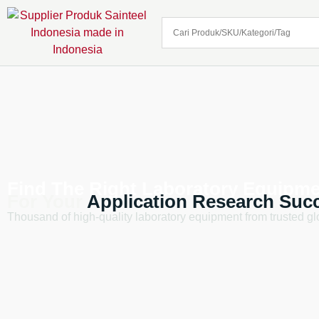
Find The Right Laboratory Equipm
For Your
Application
Research
Suc
Thousand of high-quality laboratory equipment from trusted g