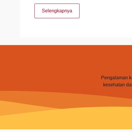
Selengkapnya
Pengalaman ka
kesehatan da