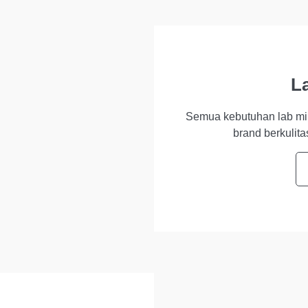
L
Semua kebutuhan lab mik
brand berkulita