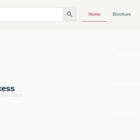
Home
Brochure
100% Origi
Official Dist
Technical 
ent
Pre & After 
cess
lobal brand
Calibration
Proffesional
Fast Delive