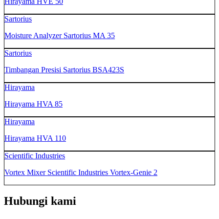
Hirayama HVE 50
Sartorius
Moisture Analyzer Sartorius MA 35
Sartorius
Timbangan Presisi Sartorius BSA423S
Hirayama
Hirayama HVA 85
Hirayama
Hirayama HVA 110
Scientific Industries
Vortex Mixer Scientific Industries Vortex-Genie 2
Hubungi kami