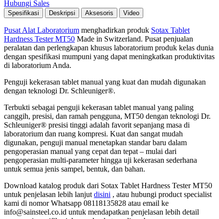
Hubungi Sales
Spesifikasi
Deskripsi
Aksesoris
Video
Pusat Alat Laboratorium
menghadirkan
produk
Sotax Tablet
Hardness Tester MT50
Made in Switzerland. Pusat penjualan
peralatan dan perlengkapan khusus laboratorium produk kelas dunia
dengan spesifikasi mumpuni yang dapat meningkatkan produktivitas
di laboratorium Anda.
Penguji kekerasan tablet manual yang kuat dan mudah digunakan
dengan teknologi Dr. Schleuniger®.
Terbukti sebagai penguji kekerasan tablet manual yang paling
canggih, presisi, dan ramah pengguna, MT50 dengan teknologi Dr.
Schleuniger® presisi tinggi adalah favorit sepanjang masa di
laboratorium dan ruang kompresi. Kuat dan sangat mudah
digunakan, penguji manual menetapkan standar baru dalam
pengoperasian manual yang cepat dan tepat – mulai dari
pengoperasian multi-parameter hingga uji kekerasan sederhana
untuk semua jenis sampel, bentuk, dan bahan.
Download katalog produk dari Sotax Tablet Hardness Tester MT50
untuk penjelasan lebih lanjut
disini
, atau hubungi product specialist
kami di nomor Whatsapp 08118135828 atau email ke
info@sainsteel.co.id untuk mendapatkan penjelasan lebih detail