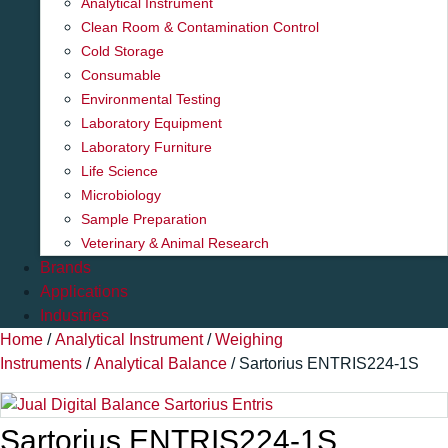
Analytical Instrument
Clean Room & Contamination Control
Cold Storage
Consumable
Environmental Testing
Laboratory Equipment
Laboratory Furniture
Life Science
Microbiology
Sample Preparation
Veterinary & Animal Research
Brands
Applications
Industries
Home
/
Analytical Instrument
/
Weighing
Instruments
/
Analytical Balance
/ Sartorius ENTRIS224-1S
Sartorius ENTRIS224-1S