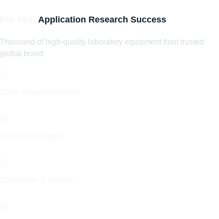
Find The Right Laboratory Equipment
For Your
Application
Research
Success
Thousand of high-quality laboratory equipment from trusted
global brand
100% Original Product
Official Distributor & Trust Brand
Technical Support
Pre & After Sales Support
Calibration & Service
Proffesional & Experienced