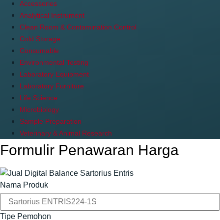
Accessories
Analytical Instrument
Clean Room & Contamination Control
Cold Storage
Consumable
Environmental Testing
Laboratory Equipment
Laboratory Furniture
Life Science
Microbiology
Sample Preparation
Veterinary & Animal Research
Formulir Penawaran Harga
Nama Produk
Tipe Pemohon