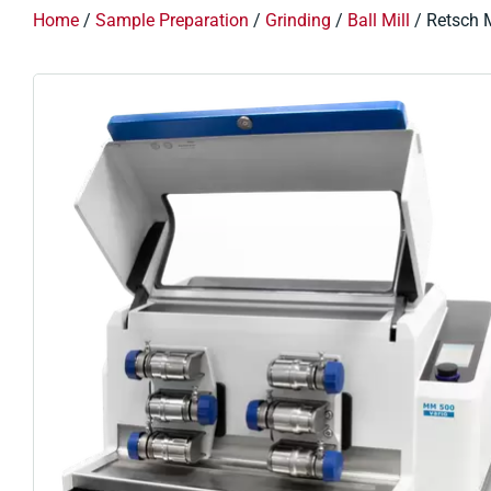
Home
/
Sample Preparation
/
Grinding
/
Ball Mill
/ Retsch 