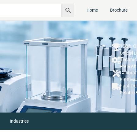
Home
Brochure
100% Or
Official 
Technic
Pre & Af
lobal brand
Calibra
Proffesi
Fast De
Reliable 
Industries