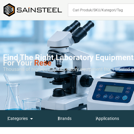
Find The Right Laboratory Equipment
For Your
R
E
S
E
A
R
C
H
Thousand of high-quality laboratory equipment from trusted g
Categories
Brands
Applications