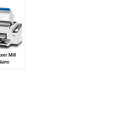
xer Mill
Nano