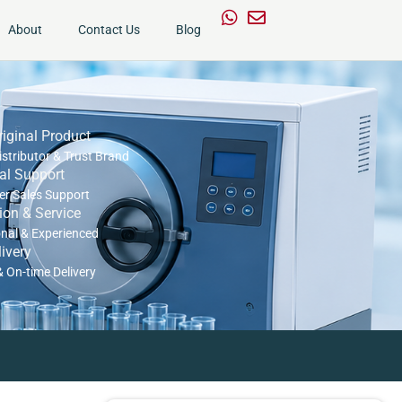
About
Contact Us
Blog
iginal Product
Distributor & Trust Brand
al Support
ter Sales Support
tion & Service
onal & Experienced
livery
& On-time Delivery