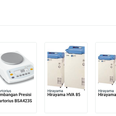
rtorius
Hirayama
Hirayama
imbangan Presisi
Hirayama HVA 85
Hirayama
artorius BSA423S