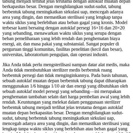
tabung menjadi terlihat jelas terutama dengan autoklaf muatan depan
berkapasitas besar. Dengan menghilangkan sudut-sudut, tabung
berbentuk tabung meningkatkan sirkulasi uap, mencegah adanya
area yang dingin, dan memastikan sterilisasi yang lengkap tanpa
waktu siklus yang berlebihan atau beban gagal yang kronis. Model
terbesar kami bersaing dengan autoklaf persegi 16×16 dan 20×20
yang sebanding, menawarkan waktu siklus yang serupa dengan
beban pemeliharaan yang lebih rendah dan penghematan biaya
energi, air, dan masa pakai yang substansial. Sangat populer di
perguruan tinggi komunitas, fasilitas penelitian (kecil dan besar),
universitas, laboratorium pengujian, dan operasi industri.
Jika Anda tidak perlu mengsterilisasi nampan datar alat medis, maka
Anda tidak membutuhkan sterilizer medis berbentuk ruang
berbentuk persegi dan tidak menginginkannya. Pada basis tahunan,
sebuah autoklaf muatan depan berbentuk tabung dapat diharapkan
menggunakan 1/6 hingga 1/10 air dan energi yang dibutuhkan oleh
sebuah autoklaf model persegi yang sebanding—ini merupakan
penghematan tambahan selain dari harga pembelian awal yang lebih
rendah. Keuntungan yang melekat dalam penggunaan sterilizer
berbentuk tabung menjadi terlihat jelas terutama dengan autoklaf
muatan depan berkapasitas besar. Dengan menghilangkan sudut-
sudut, tabung berbentuk tabung meningkatkan sirkulasi uap,
mencegah adanya area yang dingin, dan memastikan sterilisasi yang
lengkap tanpa waktu siklus yang berlebihan atau beban gagal yang