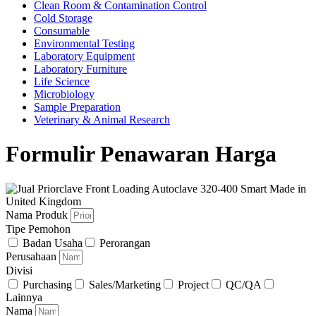
Clean Room & Contamination Control
Cold Storage
Consumable
Environmental Testing
Laboratory Equipment
Laboratory Furniture
Life Science
Microbiology
Sample Preparation
Veterinary & Animal Research
Formulir Penawaran Harga
Nama Produk
Tipe Pemohon
Badan Usaha
Perorangan
Perusahaan
Divisi
Purchasing
Sales/Marketing
Project
QC/QA
Lainnya
Nama