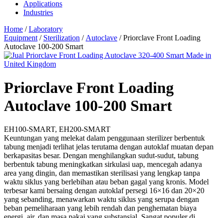
Applications
Industries
Home
/
Laboratory
Equipment
/
Sterilization
/
Autoclave
/ Priorclave Front Loading
Autoclave 100-200 Smart
Priorclave Front Loading
Autoclave 100-200 Smart
EH100-SMART, EH200-SMART
Keuntungan yang melekat dalam penggunaan sterilizer berbentuk
tabung menjadi terlihat jelas terutama dengan autoklaf muatan depan
berkapasitas besar. Dengan menghilangkan sudut-sudut, tabung
berbentuk tabung meningkatkan sirkulasi uap, mencegah adanya
area yang dingin, dan memastikan sterilisasi yang lengkap tanpa
waktu siklus yang berlebihan atau beban gagal yang kronis. Model
terbesar kami bersaing dengan autoklaf persegi 16×16 dan 20×20
yang sebanding, menawarkan waktu siklus yang serupa dengan
beban pemeliharaan yang lebih rendah dan penghematan biaya
energi, air, dan masa pakai yang substansial. Sangat populer di