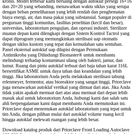
kronis. Model terbesar kami bersaing dengan autoklaf persegi 16×16
dan 20×20 yang sebanding, menawarkan waktu siklus yang serupa
dengan beban pemeliharaan yang lebih rendah dan penghematan
biaya energi, air, dan masa pakai yang substansial. Sangat populer di
perguruan tinggi komunitas, fasilitas penelitian (kecil dan besar),
universitas, laboratorium pengujian, dan operasi industri. Sterilizer
muatan depan kami dilengkapi dengan Sistem Kontrol Tactrol yang
dapat diprogram yang memungkinkan sterilisasi uap otomatis
dengan siklus kustom yang tepat dan kemudahan satu sentuhan.
Panel eksternal autoklaf uap dilapisi dengan Permukaan
Antimikroba yang Dilindungi Biomaster® untuk membantu
melindungi terhadap kontaminasi silang oleh bakteri, jamur, dan
lumut. Ruang dan pintu autoklaf terbuat dari baja tahan karat 316L
bersertifikat ASME untuk daya tahan dan keandalan yang lebih
tinggi. Jika laboratorium Anda perlu melakukan sterilisasi tabung
erlenmeyer, fermentor, atau bioreaktor yang sangat tinggi, Priorclave
juga menawarkan autoklaf vertikal yang dimuat dari atas. Jika Anda
tidak yakin apakah memuat dari atas atau memuat dari depan lebih
masuk akal untuk laboratorium Anda, hubungi kami dan salah satu
ahli berpengalaman kami dapat membantu Anda memutuskan ini.
Priorclave dapat menemukan autoklaf laboratorium yang tepat untuk
tim Anda, dengan pilihan mulai dari autoklaf volume ruang kecil
hingga autoklaf melewati ruangan yang lebih besar.
Download katalog produk dari Priorclave Front Loading Autoclave