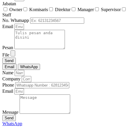
Jabatan
Owner
Komisaris
Direktur
Manager
Supervisor
Staff
No. Whatsapp
Email
Pesan
File
Send
Email
WhatsApp
Name
Company
Phone
Email
Message
Send
WhatsApp