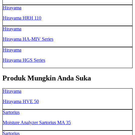
Hirayama
Hirayama HRH 110
Hirayama
Hirayama HA-MIV Series
Hirayama
Hirayama HGS Series
Produk Mungkin Anda Suka
Hirayama
Hirayama HVE 50
Sartorius
Moisture Analyzer Sartorius MA 35
Sartorius