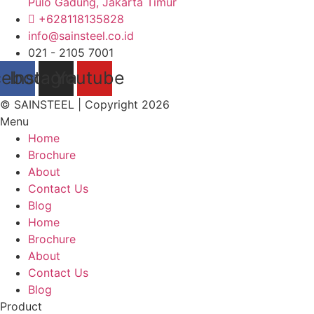
Pulo Gadung, Jakarta Timur
+628118135828
info@sainsteel.co.id
021 - 2105 7001
cebook
Instagram
Youtube
© SAINSTEEL | Copyright 2026
Menu
Home
Brochure
About
Contact Us
Blog
Home
Brochure
About
Contact Us
Blog
Product