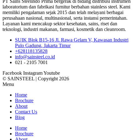
PT Sains Steelindo Prima bergerak di bidang distribusi instrumen
laboratorium dan fabrikasi furnitur berbahan stainless steel. Kami
memiliki pengalaman sejak 2015 dan telah melayani berbagai
perusahaan nasional, multinasional, serta instansi pemerintahan.
Layanan kami mencakup sektor kesehatan, sains, riset dan
teknologi, industri makanan, farmasi, kosmetik dan cleanroom.
SUIK Blok B15-16 Jl. Rawa Gelam V, Kawasan Industri
Pulo Gadung, Jakarta Timur
+628118135828
info@sainsteel.co.id
021 - 2105 7001
Facebook
Instagram
Youtube
© SAINSTEEL | Copyright 2026
Menu
Home
Brochure
About
Contact Us
Blog
Home
Brochure
About