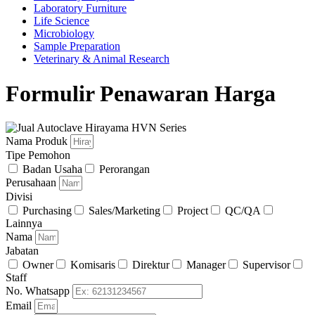
Laboratory Furniture
Life Science
Microbiology
Sample Preparation
Veterinary & Animal Research
Formulir Penawaran Harga
Nama Produk
Tipe Pemohon
Badan Usaha
Perorangan
Perusahaan
Divisi
Purchasing
Sales/Marketing
Project
QC/QA
Lainnya
Nama
Jabatan
Owner
Komisaris
Direktur
Manager
Supervisor
Staff
No. Whatsapp
Email