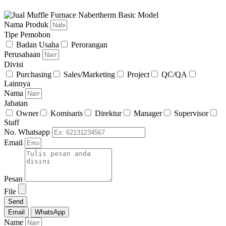
Nama Produk
Tipe Pemohon
Badan Usaha
Perorangan
Perusahaan
Divisi
Purchasing
Sales/Marketing
Project
QC/QA
Lainnya
Nama
Jabatan
Owner
Komisaris
Direktur
Manager
Supervisor
Staff
No. Whatsapp
Email
Pesan
File
Send
Email
WhatsApp
Name