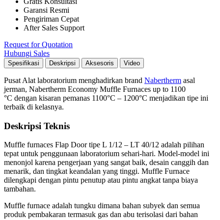
Gratis Konsultasi
Garansi Resmi
Pengiriman Cepat
After Sales Support
Request for Quotation
Hubungi Sales
Spesifikasi
Deskripsi
Aksesoris
Video
Pusat Alat laboratorium menghadirkan brand
Nabertherm
asal
jerman, Nabertherm Economy Muffle Furnaces up to 1100
°C dengan kisaran pemanas 1100°C – 1200°C menjadikan tipe ini
terbaik di kelasnya.
Deskripsi Teknis
Muffle furnaces
Flap Door tipe
L 1/12 – LT 40/12 adalah pilihan
tepat untuk penggunaan laboratorium sehari-hari. Model-model ini
menonjol karena pengerjaan yang sangat baik, desain canggih dan
menarik, dan tingkat keandalan yang tinggi. Muffle Furnace
dilengkapi dengan pintu penutup atau pintu angkat tanpa biaya
tambahan.
Muffle furnace adalah tungku dimana bahan subyek dan semua
produk pembakaran termasuk gas dan abu terisolasi dari bahan