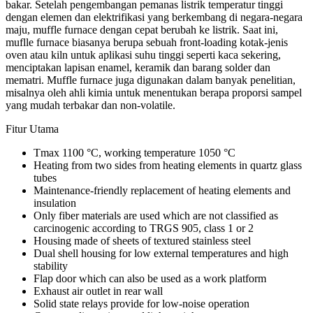
bakar. Setelah pengembangan pemanas listrik temperatur tinggi
dengan elemen dan elektrifikasi yang berkembang di negara-negara
maju, muffle furnace dengan cepat berubah ke listrik. Saat ini,
muflle furnace biasanya berupa sebuah front-loading kotak-jenis
oven atau kiln untuk aplikasi suhu tinggi seperti kaca sekering,
menciptakan lapisan enamel, keramik dan barang solder dan
mematri. Muffle furnace juga digunakan dalam banyak penelitian,
misalnya oleh ahli kimia untuk menentukan berapa proporsi sampel
yang mudah terbakar dan non-volatile.
Fitur Utama
Tmax 1100 °C, working temperature 1050 °C
Heating from two sides from heating elements in quartz glass
tubes
Maintenance-friendly replacement of heating elements and
insulation
Only fiber materials are used which are not classified as
carcinogenic according to TRGS 905, class 1 or 2
Housing made of sheets of textured stainless steel
Dual shell housing for low external temperatures and high
stability
Flap door which can also be used as a work platform
Exhaust air outlet in rear wall
Solid state relays provide for low-noise operation