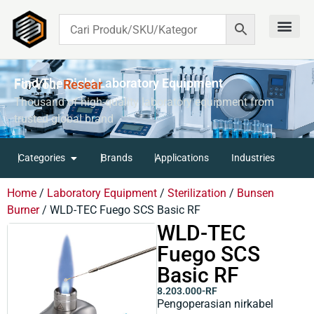
Contact Us
Find The Right Laboratory Equipment
For Your
R
E
S
E
A
R
C
H
Thousand of high-quality laboratory equipment from
trusted global brand
Categories
Brands
Applications
Industries
Home
/
Laboratory Equipment
/
Sterilization
/
Bunsen
Burner
/ WLD-TEC Fuego SCS Basic RF
WLD-TEC
Fuego SCS
Basic RF
8.203.000-RF
Pengoperasian nirkabel