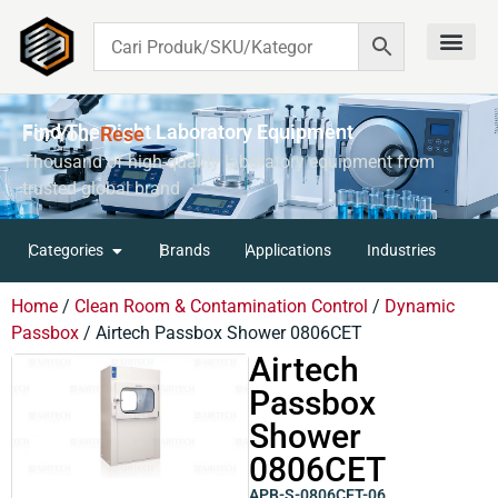
Contact Us
Find The Right Laboratory Equipment
For Your
R
E
S
E
A
Thousand of high-quality laboratory equipment from
trusted global brand
Categories
Brands
Applications
Industries
Home
/
Clean Room & Contamination Control
/
Dynamic
Passbox
/ Airtech Passbox Shower 0806CET
Airtech
Passbox
Shower
0806CET
APB-S-0806CET-06