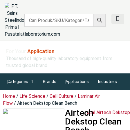
Contact Us
Find The Right Laboratory Equipment
For Your
Application
Thousand of high-quality laboratory equipment from
trusted global brand
Categories
Brands
Applications
Industries
Home
/
Life Science
/
Cell Culture
/
Laminar Air
Flow
/ Airtech Dekstop Clean Bench
Airtech
Dekstop Clean