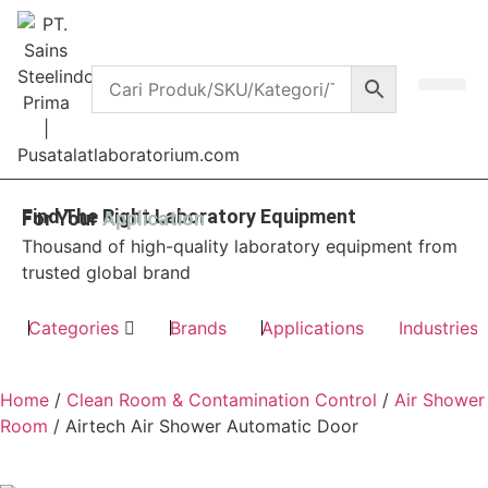
Contact Us
Find The Right Laboratory Equipment
For Your
Application
Thousand of high-quality laboratory equipment from
trusted global brand
Categories
Brands
Applications
Industries
Home
/
Clean Room & Contamination Control
/
Air Shower
Room
/ Airtech Air Shower Automatic Door